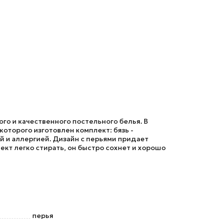
го и качественного постельного белья. В
оторого изготовлен комплект: бязь -
й и аллергией. Дизайн с перьями придает
кт легко стирать, он быстро сохнет и хорошо
перья