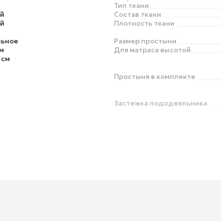
Тип ткани
й
Состав ткани
й
Плотность ткани
льное
Размер простыни
м
Для матраса высотой
 см
Простыня в комплекте
Застежка пододеяльника