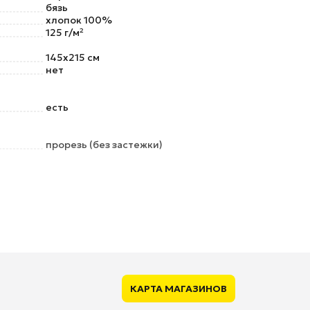
бязь
хлопок 100%
125 г/м²
145x215 см
нет
есть
прорезь (без застежки)
КАРТА МАГАЗИНОВ