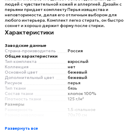
людей с чувствительной кожей и аллергией. Дизайн с
перьями придает комплекту
Перья
изящества и
неповторимости, делая его отличным выбором для
любого интерьера. Комплект легко стирать, он быстро
сохнет и хорошо держит форму после стирки.
Характеристики
Заводские данные
Страна-производитель
Россия
Общие характеристики
Тип комплекта
взрослый
Коллекция
нет
Основной цвет
бежевый
Дополнительный цвет
бежевый
Рисунок
перья
Тип ткани
бязь
Состав ткани
хлопок 100%
Плотность ткани
125 г/м²
Размеры
Размерность
1.5-спальное
Размер наволочки
70x70 см
Размер пододеяльника
143x215 см
Размер простыни
145x215 см
Развернуть все
Для матраса высотой
нет