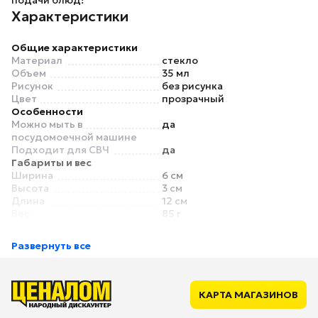
подачи блюд!
Характеристики
Общие характеристики
Материал
стекло
Объем
35 мл
Рисунок
без рисунка
Цвет
прозрачный
Особенности
Можно мыть в
да
посудомоечной машине
Подходит для СВЧ
да
Габариты и вес
Ширина
6 см
Высота
3 см
Длина
12 см
Вес
85 г
Развернуть все
КАРТА МАГАЗИНОВ