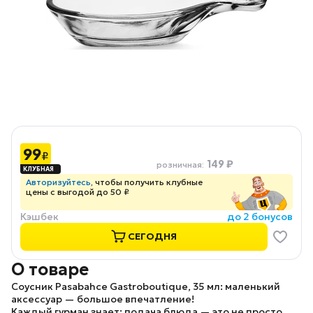
99
₽
149 ₽
розничная
:
Авторизуйтесь
, чтобы получить клубные
цены с выгодой до 50 ₽
Кэшбек
до 2 бонусов
СЕГОДНЯ
О товаре
Соусник Pasabahce Gastroboutique, 35 мл: маленький
аксессуар — большое впечатление!
Каждый гурман знает: подача блюда — это не просто