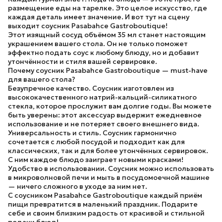
размещение еды на тарелке. Это целое искусство, где
каждая деталь имеет значение. И вот тут на сцену
выходит соусник Pasabahce Gastroboutique!
Этот изящный сосуд объёмом 35 мл станет настоящим
украшением вашего стола. Он не только поможет
эффектно подать соус к любому блюду, но и добавит
утончённости и стиля вашей сервировке.
Почему соусник Pasabahce Gastroboutique — must-have
для вашего стола?
Безупречное качество.
Соусник изготовлен из
высококачественного натрий-кальций-силикатного
стекла, которое прослужит вам долгие годы. Вы можете
быть уверены: этот аксессуар выдержит ежедневное
использование и не потеряет своего внешнего вида.
Универсальность и стиль.
Соусник гармонично
сочетается с любой посудой и подходит как для
классических, так и для более утончённых сервировок.
С ним каждое блюдо заиграет новыми красками!
Удобство в использовании.
Соусник можно использовать
в микроволновой печи и мыть в посудомоечной машине
— ничего сложного в уходе за ним нет.
С соусником Pasabahce Gastroboutique каждый приём
пищи превратится в маленький праздник. Подарите
себе и своим близким радость от красивой и стильной