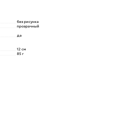
без рисунка
прозрачный
да
12 см
85 г