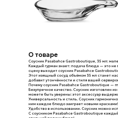
О товаре
Соусник Pasabahce Gastroboutique, 35 мл: ма
Каждый гурман знает: подача блюда — это не 
сцену выходит соусник Pasabahce Gastrobouti
Этот изящный сосуд объёмом 35 мл станет на
добавит утончённости и стиля вашей сервиро
Почему соусник Pasabahce Gastroboutique — m
Безупречное качество.
Соусник изготовлен из
можете быть уверены: этот аксессуар выдерж
Универсальность и стиль.
Соусник гармонично 
ним каждое блюдо заиграет новыми красками
Удобство в использовании.
Соусник можно исп
С соусником Pasabahce Gastroboutique каждый