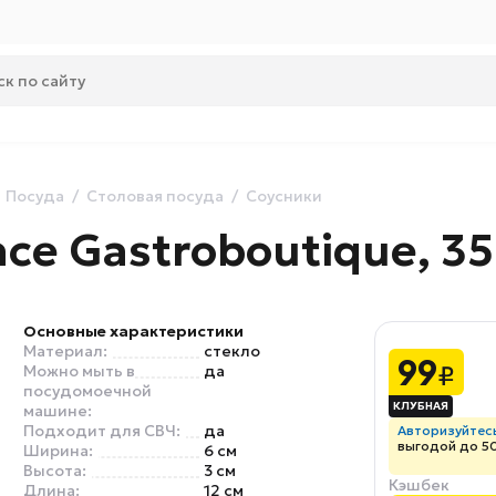
Посуда
Столовая посуда
Соусники
ce Gastroboutique, 35
Основные характеристики
Материал:
стекло
99
₽
Можно мыть в
да
посудомоечной
машине:
Подходит для СВЧ:
да
Авторизуйтес
выгодой до 5
Ширина:
6 см
Высота:
3 см
Кэшбек
Длина:
12 см