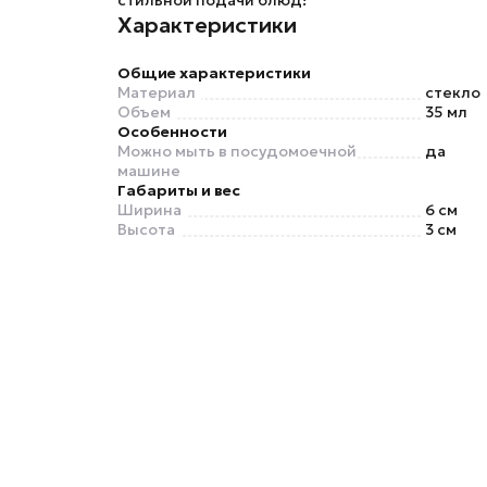
стильной подачи блюд!
Характеристики
Общие характеристики
Материал
стекло
Объем
35 мл
Особенности
Можно мыть в посудомоечной
да
машине
Габариты и вес
Ширина
6 см
Высота
3 см