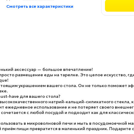
Смотреть все характеристики
ленький аксессуар — большое впечатление!
просто размещение еды на тарелке. Это целое искусство, где
que!
стоящим украшением вашего стола. Он не только поможет эфф
вке.
ust-have для вашего стола?
 высококачественного натрий-кальций-силикатного стекла, к
ит ежедневное использование и не потеряет своего внешнег
сочетается с любой посудой и подходит как для классически
!
ользовать в микроволновой печи и мыть в посудомоечной маш
 приём пищи превратится в маленький праздник. Подарите с