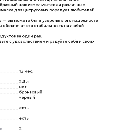
-образный нож измельчителя и различные
жималка для цитрусовых порадует любителей
 — вы можете быть уверены в его надёжности
и обеспечат его стабильность на любой
дуктов за один раз.
те с удовольствием и радуйте себя и своих
12 мес.
2.3 л
нет
бронзовый
черный
есть
есть
е
2