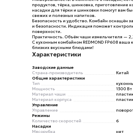
продуктов, тёрка, шинковка, приготовление к
насадки для тёрки и шинковки помогут вам 
свежих и полезных напитков.
Безопасность и удобство.
Комбайн оснащён за
и безопасности. Индикация поможет контроли
поверхности.
Практичность.
Объём чаши измельчителя — 2,3
С кухонным комбайном REDMOND FP608 ваша ку
близких вкусными блюдами!
Характеристики
Заводские данные
Страна-производитель
Китай
Общие характеристики
Тип
кухонн
Мощность
1300 Вт
Материал чаши
пласти
Материал корпуса
пласти
Управление
Управление
поворо
Режимы
Количество скоростей
6
Насадки
Мясорубка
нет