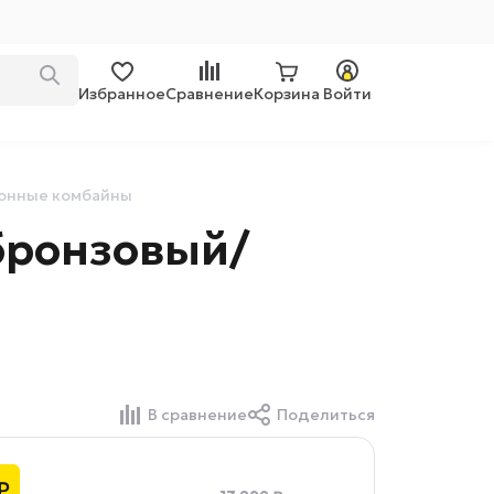
Избранное
Сравнение
Корзина
Войти
онные комбайны
бронзовый/
В сравнение
Поделиться
₽