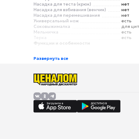
Насадка для теста (крюк)
нет
Насадка для взбивания (венчик)
нет
Насадка для перемешивания
нет
Универсальный нож
есть
Соковыжималка
для ци
Мельничка
есть
Терка
есть
Функции и особенности
Планетарное движение
нет
Прорезиненные ножки
есть
Развернуть все
Безопасность
Защита от перегрузки
есть
Питание
Длина сетевого шнура
0.9 м
Габариты и вес
Ширина
220 мм
Высота
400 мм