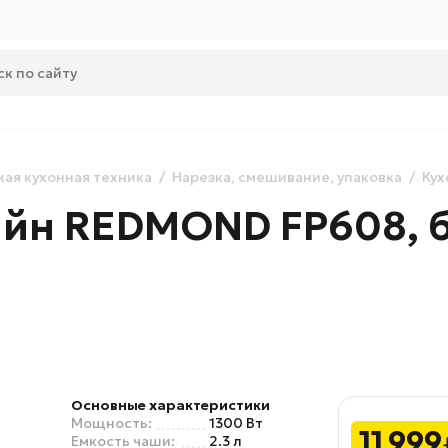
ая кухонная техника
Нарезка, смешивание, упаковка
Кух
йн REDMOND FP608, 
Основные характеристики
Мощность:
1300 Вт
11 999
Емкость чаши:
2.3 л