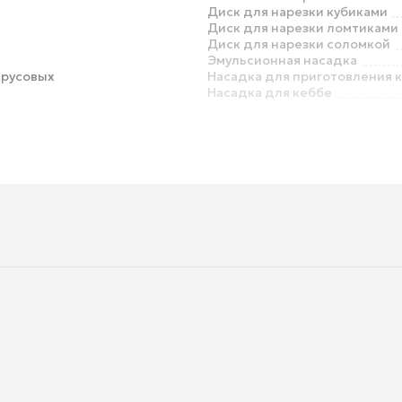
Диск для нарезки кубиками
Диск для нарезки ломтиками
Диск для нарезки соломкой
Эмульсионная насадка
трусовых
Насадка для приготовления 
Насадка для кеббе
Место для хранения насадок 
аксессуаров
Отсек для хранения сетевог
Глубина
Вес