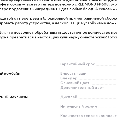
офе и соков — всё это теперь возможно с REDMOND FP608. S
быстро подготовить ингредиенты для любых блюд. А соковы
щитой от перегрева и блокировкой при неправильной сборке
ровать работу устройства, а нескользящие устойчивые ножк
 л, что позволяет обрабатывать достаточное количество про
хня превратится в настоящую кулинарную мастерскую! Готовь
Гарантийный срок
ый комбайн
Емкость чаши
Блендер
к
Основной цвет
к
Дополнительный цвет
тный механизм
Дисплей
Импульсный режим
Количество терок в комплект