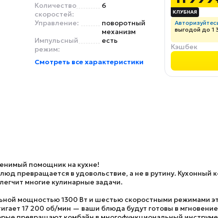
Количество
6
скоростей:
Управление:
поворотный
Авторизуйтес
выгодой до 1 
механизм
Импульсный
есть
Кэшбек
режим:
Смотреть все характеристики
енимый помощник на кухне!
блюд превращается в удовольствие, а не в рутину. Кухонный
легчит многие кулинарные задачи.
ьной мощностью 1300 Вт и шестью скоростными режимами эт
гает 17 200 об/мин — ваши блюда будут готовы в мгновение
торые превращают комбайн в многофункциональный инструме