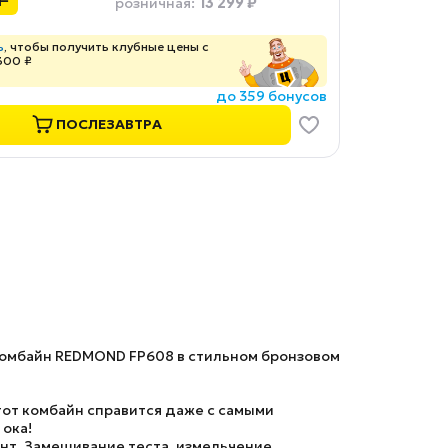
13 299 ₽
розничная
:
ь
, чтобы получить клубные цены с
300 ₽
до 359 бонусов
ПОСЛЕЗАВТРА
 комбайн REDMOND FP608 в стильном бронзовом
от комбайн справится даже с самыми
 ока!
нт. Замешивание теста, измельчение