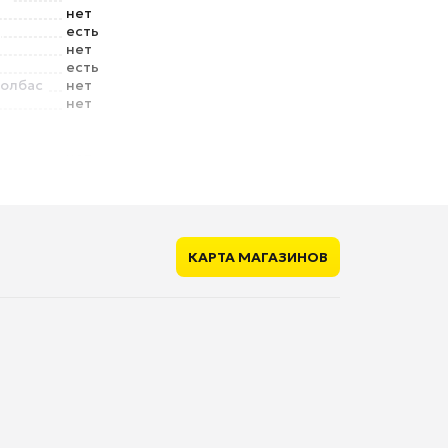
нет
есть
нет
есть
колбас
нет
нет
и
нет
о шнура
нет
КАРТА МАГАЗИНОВ
280 мм
2.8 кг