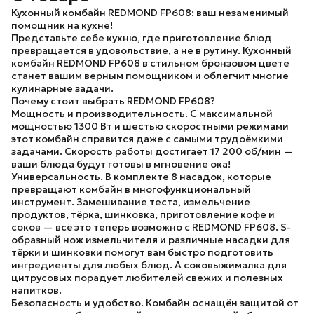
Кухонный комбайн REDMOND FP608: ваш незаменимый
помощник на кухне!
Представьте себе кухню, где приготовление блюд
превращается в удовольствие, а не в рутину. Кухонный
комбайн REDMOND FP608 в стильном бронзовом цвете
станет вашим верным помощником и облегчит многие
кулинарные задачи.
Почему стоит выбрать REDMOND FP608?
Мощность и производительность.
С максимальной
мощностью 1300 Вт и шестью скоростными режимами
этот комбайн справится даже с самыми трудоёмкими
задачами. Скорость работы достигает 17 200 об/мин —
ваши блюда будут готовы в мгновение ока!
Универсальность.
В комплекте 8 насадок, которые
превращают комбайн в многофункциональный
инструмент. Замешивание теста, измельчение
продуктов, тёрка, шинковка, приготовление кофе и
соков — всё это теперь возможно с REDMOND FP608. S-
образный нож измельчителя и различные насадки для
тёрки и шинковки помогут вам быстро подготовить
ингредиенты для любых блюд. А соковыжималка для
цитрусовых порадует любителей свежих и полезных
напитков.
Безопасность и удобство.
Комбайн оснащён защитой от