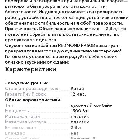
перегрева и блокировкой при неправильной сборке —
вы можете быть уверены в его надёжности и
безопасности. Индикация поможет контролировать
работу устройства, а нескользящие устойчивые ножки
обеспечат его стабильность на любой поверхности.
Практичность.
Объём чаши измельчителя — 2,3 л, что
позволяет обрабатывать достаточное количество
продуктов за один раз.
С кухонным комбайном REDMOND FP608 ваша кухня
превратится в настоящую кулинарную мастерскую!
Готовьте с удовольствием и радуйте себя и своих
близких вкусными блюдами!
Характеристики
Заводские данные
Страна-производитель
Китай
Гарантийный срок
12 мес.
Общие характеристики
Тип
кухонный комбайн
Мощность
1300 Вт
Материал чаши
пластик
Материал корпуса
пластик
Емкость чаши
2.3 л
Блендер
нет
Основной цвет
бронзовый