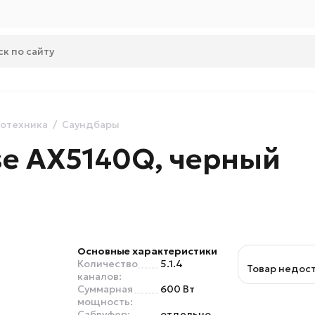
отехника
Саундбары
se AX5140Q, черный
Основные характеристики
Количество
5.1.4
Товар недос
каналов:
Суммарная
600 Вт
мощность:
Сабвуфер:
отдельно