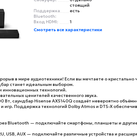
стоящий
Поддержка
есть
Bluetooth:
Вход HDMI:
1
Смотреть все характеристики
рорыв в мире аудиотехники! Если вы мечтаете о кристально 
ндбар станет идеальным выбором.
 и инновационных технологий.
вательных ценителей качественного звука.
00 Вт
,
саундбар Hisense AX5140Q
создаёт невероятно объёмно
и и игр. Поддержка технологий
Dolby Atmos
и
DTS-X
обеспечив
рез
Bluetooth
— подключайте смартфоны, планшеты и другие
RU
,
USB
,
AUX
— подключайте различные устройства и расшир