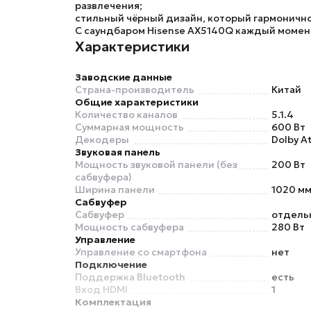
развлечения;
стильный чёрный дизайн, который гармонично
С
саундбаром Hisense AX5140Q
каждый момент
Характеристики
Заводские данные
Страна-производитель
Китай
Общие характеристики
Количество каналов
5.1.4
Суммарная мощность
600 Вт
Декодеры
Dolby At
Звуковая панель
Мощность звуковой панели (без
200 Вт
сабвуфера)
Ширина панели
1020 м
Сабвуфер
Сабвуфер
отдель
Мощность сабвуфера
280 Вт
Управление
Управление со смартфона
нет
Подключение
Поддержка Bluetooth
есть
Вход HDMI
1
Комплектация