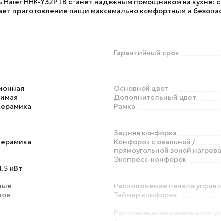
ь
Haier HHK‑Y32PTB
станет надёжным помощником на кухне: с
ает приготовление пищи максимально комфортным и безопа
Гарантийный срок
ионная
Основной цвет
симая
Дополнительный цвет
керамика
Рамка
Задняя конфорка
керамика
Конфорок с овальной /
прямоугольной зоной нагрева
Экспресс-конфорок
1.5 кВт
ные
Расположение панели управ
ное
Таймер конфорок
Распознавание наличия посу