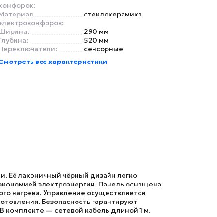
конфорок:
Материал
стеклокерамика
электроконфорок:
Ширина:
290 мм
Глубина:
520 мм
Переключатели:
сенсорные
Смотреть все характеристики
и. Её лаконичный чёрный дизайн легко
 экономией электроэнергии. Панель оснащена
ого нагрева. Управление осуществляется
готовления. Безопасность гарантируют
В комплекте — сетевой кабель длиной 1 м.