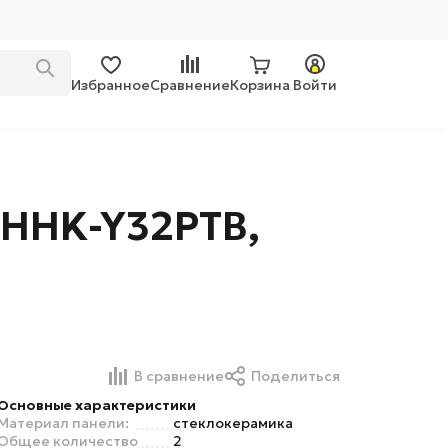
Избранное
Сравнение
Корзина
Войти
 HHK-Y32PTB,
В сравнение
Поделиться
Основные характеристики
Материал панели:
стеклокерамика
Общее количество
2