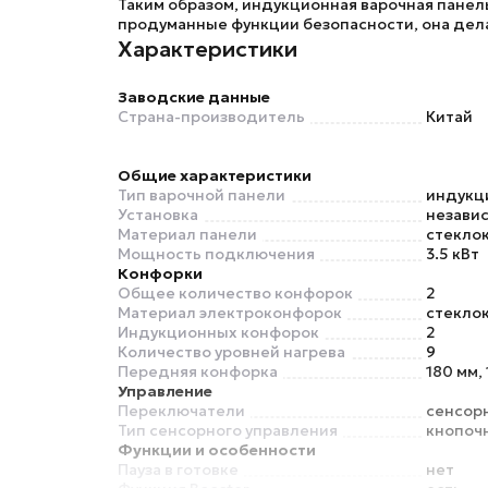
Таким образом, индукционная варочная панел
продуманные функции безопасности, она дел
Характеристики
Заводские данные
Страна-производитель
Китай
Общие характеристики
Тип варочной панели
индукц
Установка
незави
Материал панели
стекло
Мощность подключения
3.5 кВт
Конфорки
Общее количество конфорок
2
Материал электроконфорок
стекло
Индукционных конфорок
2
Количество уровней нагрева
9
Передняя конфорка
180 мм, 
Управление
Переключатели
сенсор
Тип сенсорного управления
кнопоч
Функции и особенности
Пауза в готовке
нет