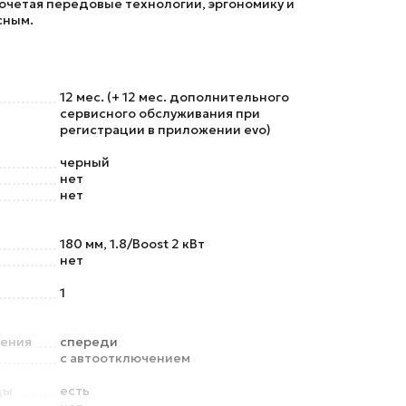
очетая передовые технологии, эргономику и
сным.
12 мес. (+ 12 мес. дополнительного
сервисного обслуживания при
регистрации в приложении evo)
черный
нет
нет
180 мм, 1.8/Boost 2 кВт
нет
1
ления
спереди
с автоотключением
ды
есть