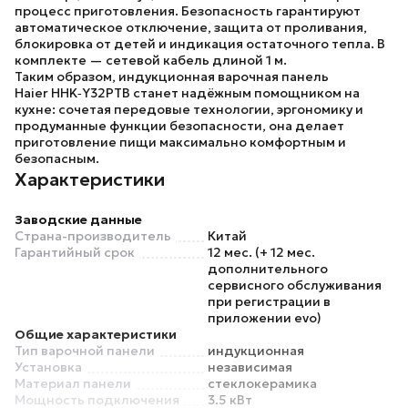
процесс приготовления. Безопасность гарантируют
автоматическое отключение, защита от проливания,
блокировка от детей и индикация остаточного тепла. В
комплекте — сетевой кабель длиной 1 м.
Таким образом, индукционная варочная панель
Haier HHK‑Y32PTB
станет надёжным помощником на
кухне: сочетая передовые технологии, эргономику и
продуманные функции безопасности, она делает
приготовление пищи максимально комфортным и
безопасным.
Характеристики
Заводские данные
Страна-производитель
Китай
Гарантийный срок
12 мес. (+ 12 мес.
дополнительного
сервисного обслуживания
при регистрации в
приложении evo)
Общие характеристики
Тип варочной панели
индукционная
Установка
независимая
Материал панели
стеклокерамика
Мощность подключения
3.5 кВт