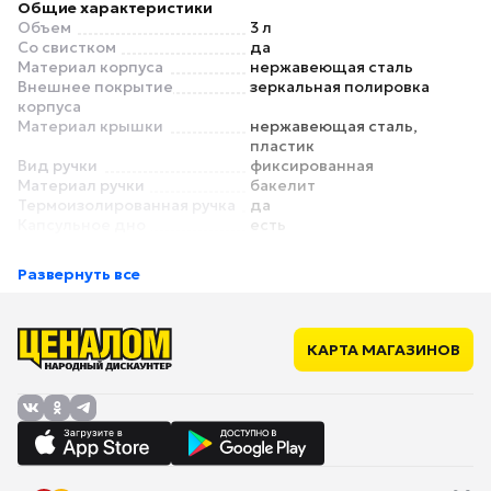
Общие характеристики
Объем
3 л
Со свистком
да
Материал корпуса
нержавеющая сталь
Внешнее покрытие
зеркальная полировка
корпуса
Материал крышки
нержавеющая сталь,
пластик
Вид ручки
фиксированная
Материал ручки
бакелит
Термоизолированная ручка
да
Капсульное дно
есть
Цвет
серебристый
Особенности
Развернуть все
Подходит для
да
индукционных плит
Подходит для газовых
да
плит
КАРТА МАГАЗИНОВ
Подходит для
да
стеклокерамических плит
Подходит для
да
электрических плит
Размеры
Диаметр дна
14 см
Высота
25.5 см