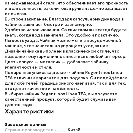
из нержавеющей стали, что обеспечивает его прочность
и долговечность. Бакелитовая ручка надёжно защищает
от ожогов.
Быстрое закипание.
Благодаря капсульному дну вода в
чайнике закипает быстро и равномерно.
Удобство использования.
Со свистком вы всегда будете
знать, когда вода закипела. Это удобно и практично.
Лёгкость ухода.
Чайник можно мыть в посудомоечной
машине, что значительно упрощает уход за ним.
Дизайн чайника выполнен в классическом стиле, что
позволяет ему гармонично вписаться в любой интерьер.
Цвет корпуса — металлик — добавляет чайнику
элегантности и стиля.
Подарочная упаковка делает чайник Regent inox Linea
TEA отличным вариантом для подарка. Он подойдёт как
для любителей традиционного чаепития, так и для тех,
кто ценит качество и надёжность.
Выбирая чайник Regent inox Linea TEA, вы получаете
качественный продукт, который будет служить вам
долгие годы.
Характеристики
Заводские данные
Страна-производитель
Китай