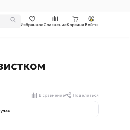
Избранное
Сравнение
Корзина
Войти
свистком
В сравнение
Поделиться
тупен