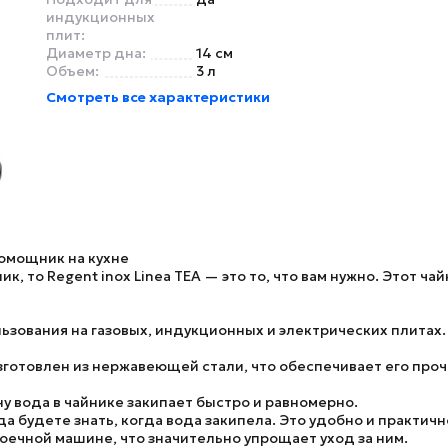
индукционных
плит:
Диаметр дна:
14 см
Объем:
3 л
Смотреть все характеристики
помощник на кухне
, то Regent inox Linea TEA — это то, что вам нужно. Этот ч
зования на газовых, индукционных и электрических плитах.
зготовлен из нержавеющей стали, что обеспечивает его проч
у вода в чайнике закипает быстро и равномерно.
а будете знать, когда вода закипела. Это удобно и практичн
ечной машине, что значительно упрощает уход за ним.