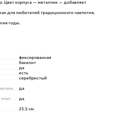
ер. Цвет корпуса — металлик — добавляет
 как для любителей традиционного чаепития,
лгие годы.
фиксированная
бакелит
да
есть
серебристый
ческих
да
 плит
да
25.5 см