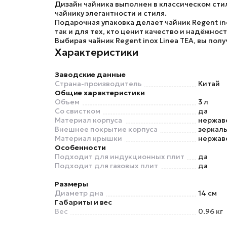
Дизайн чайника выполнен в классическом стил
чайнику элегантности и стиля.
Подарочная упаковка делает чайник Regent i
так и для тех, кто ценит качество и надёжност
Выбирая чайник Regent inox Linea TEA, вы по
Характеристики
Заводские данные
Страна-производитель
Китай
Общие характеристики
Объем
3 л
Со свистком
да
Материал корпуса
нержав
Внешнее покрытие корпуса
зеркаль
Материал крышки
нержав
Особенности
Подходит для индукционных плит
да
Подходит для газовых плит
да
Размеры
Диаметр дна
14 см
Габариты и вес
Вес
0.96 кг