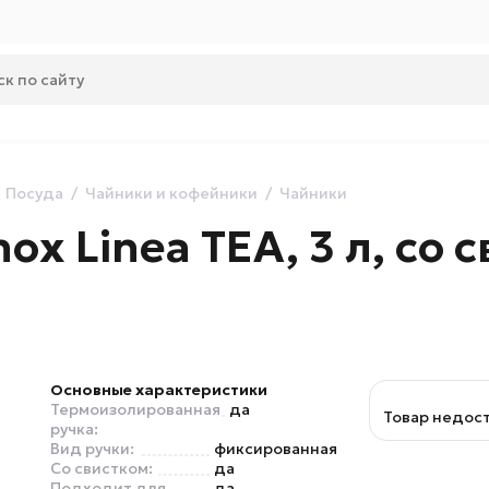
Посуда
Чайники и кофейники
Чайники
ox Linea TEA, 3 л, со 
Основные характеристики
Термоизолированная
да
Товар недос
ручка:
Вид ручки:
фиксированная
Со свистком:
да
Подходит для
да