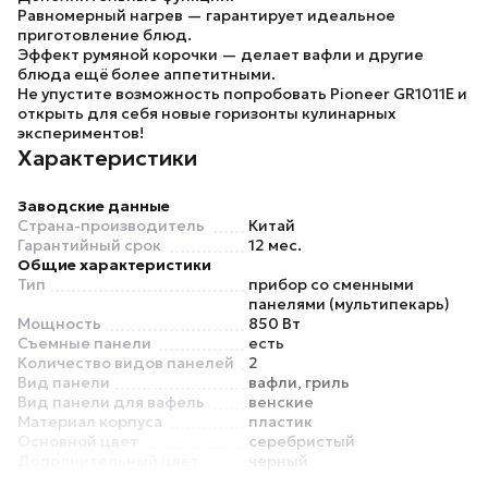
Равномерный нагрев — гарантирует идеальное
приготовление блюд.
Эффект румяной корочки — делает вафли и другие
блюда ещё более аппетитными.
Не упустите возможность попробовать Pioneer GR1011E и
открыть для себя новые горизонты кулинарных
экспериментов!
Характеристики
Заводские данные
Страна-производитель
Китай
Гарантийный срок
12 мес.
Общие характеристики
Тип
прибор со сменными
панелями (мультипекарь)
Мощность
850 Вт
Съемные панели
есть
Количество видов панелей
2
Вид панели
вафли, гриль
Вид панели для вафель
венские
Материал корпуса
пластик
Основной цвет
серебристый
Дополнительный цвет
черный
Функции и особенности