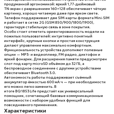
продуманной эргономикой: яркий 1,77‑дюймовый
TN‑экран с разрешением 160×128 обеспечивает чёткую
картинку, хорошо читаемую даже при ярком свете.
Телефон поддерживает две SIM‑карты формата Mini‑SIM
и работает в сетях 2G (GSM 850/900/1800/1900),
гарантируя стабильную связь в зоне покрытия.
Особо стоит отметить ориентированность модели на
пожилых пользователей: интуитивно понятный
интерфейс, крупные кнопки и простая конструкция
делают управление максимально комфортным.
Функциональность устройства дополняют полезные
опции — MP3‑ и видеоплеер, FM‑радио, диктофон и
яркий фонарик. Для расширения памяти предусмотрен
слот под карту microSD объёмом до 32 ГБ, а
беспроводное соединение с другими устройствами
обеспечивает Bluetooth 3.0.
Автономность работы поддерживает съёмный
аккумулятор ёмкостью 600 мА·ч — при необходимости
его можно легко заменить. В
итоге
BQ 1853 Life
предстаёт как универсальный
помощник, сочетающий базовые коммуникационные
возможности с набором удобных функций для
повседневного применения.
Характеристики