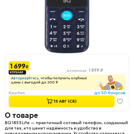
1 699
₽
1 899 ₽
розничная
:
Авторизуйтесь
, чтобы получить клубные
цены с выгодой до 200 ₽
Кэшбек
до 50 бонусов
15 АВГ (СБ)
О товаре
BQ 1853 Life
— практичный сотовый телефон, созданный
для тех, кто ценит надёжность и удобство в
повседневном использовании. Устройство отличается