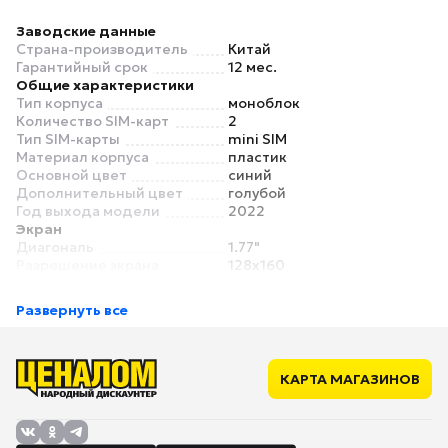
Заводские данные
Страна-производитель
Китай
Гарантийный срок
12 мес.
Общие характеристики
Тип корпуса
моноблок
Количество SIM-карт
2
Тип SIM-карты
mini SIM
Материал корпуса
пластик
Основной цвет
синий
Дополнительный цвет
голубой
Год выхода модели
2022
Экран
Диагональ
1.77"
Разрешение экрана
128x160
Тип экрана
QQVGA
Связь
Развернуть все
Поддержка сетей 2G
есть
Поддержка сетей 3G
нет
Поддержка сетей 4G LTE
нет
Поддержка Bluetooth
есть
КАРТА МАГАЗИНОВ
Версия Bluetooth
3.0
Спутниковая навигация
нет
Мультимедиа
MP3‑плеер
есть