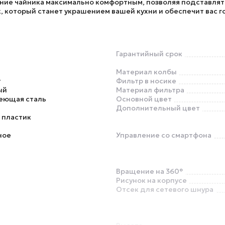
ние чайника максимально комфортным, позволяя подставлят
который станет украшением вашей кухни и обеспечит вас го
Гарантийный срок
Материал колбы
т
Фильтр в носике
ый
Материал фильтра
еющая сталь
Основной цвет
Дополнительный цвет
 пластик
ное
Управление со смартфона
Вращение на 360°
Рисунок на корпусе
Отсек для сетевого шнура