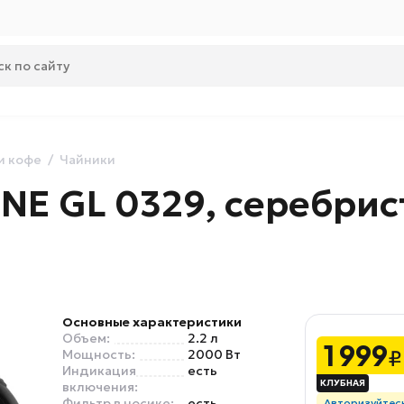
и кофе
Чайники
INE GL 0329, серебр
Основные характеристики
Объем:
2.2 л
1 999
₽
Мощность:
2000 Вт
Индикация
есть
включения:
Фильтр в носике:
есть
Авторизуйтес