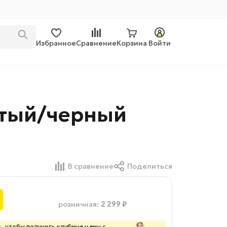
Избранное
Сравнение
Корзина
Войти
истый/черный
В сравнение
Поделиться
2 299 ₽
розничная
:
ь
, чтобы получить клубные цены с