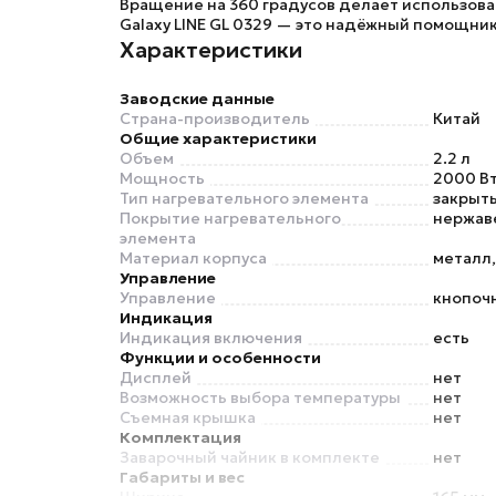
Вращение на 360 градусов делает использова
Galaxy LINE GL 0329
— это надёжный помощник, 
Характеристики
Заводские данные
Страна-производитель
Китай
Общие характеристики
Объем
2.2 л
Мощность
2000 В
Тип нагревательного элемента
закрыт
Покрытие нагревательного
нержав
элемента
Материал корпуса
металл,
Управление
Управление
кнопоч
Индикация
Индикация включения
есть
Функции и особенности
Дисплей
нет
Возможность выбора температуры
нет
Съемная крышка
нет
Комплектация
Заварочный чайник в комплекте
нет
Габариты и вес