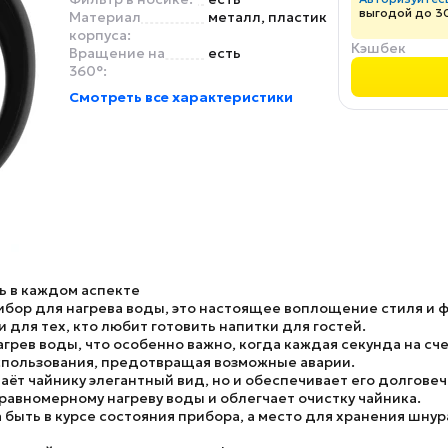
выгодой до 3
Материал
металл, пластик
корпуса:
Кэшбек
Вращение на
есть
360°:
Смотреть все характеристики
ть в каждом аспекте
ибор для нагрева воды, это настоящее воплощение стиля и ф
для тех, кто любит готовить напитки для гостей.
рев воды, что особенно важно, когда каждая секунда на сче
спользования, предотвращая возможные аварии.
ёт чайнику элегантный вид, но и обеспечивает его долговеч
равномерному нагреву воды и облегчает очистку чайника.
быть в курсе состояния прибора, а место для хранения шну