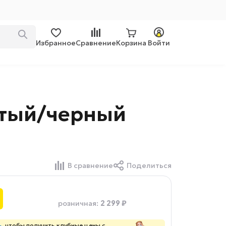
Избранное
Сравнение
Корзина
Войти
истый/черный
В сравнение
Поделиться
2 299 ₽
розничная
:
ь
, чтобы получить клубные цены с