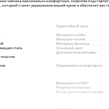
ние чайника максимально комфортным, позволяя подставлят
который станет украшением вашей кухни и обеспечит вас го
Гарантийный срок
Материал колбы
т
Фильтр в носике
ый
Материал фильтра
еющая сталь
Основной цвет
Дополнительный цвет
 пластик
ное
Управление со смартфона
Вращение на 360°
Рисунок на корпусе
Отсек для сетевого шнура