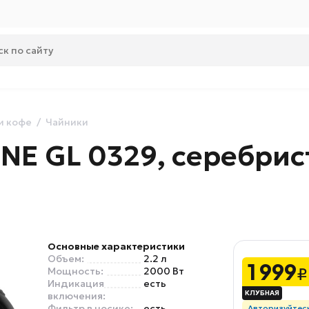
и кофе
Чайники
INE GL 0329, серебр
Основные характеристики
Объем:
2.2 л
1 999
₽
Мощность:
2000 Вт
Индикация
есть
включения:
Фильтр в носике:
есть
Авторизуйтес