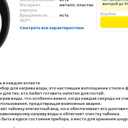
выгодой до 3
Материал
металл, пластик
корпуса:
Кэшбек
Вращение на
есть
360°:
Смотреть все характеристики
ть в каждом аспекте
ибор для нагрева воды, это настоящее воплощение стиля и ф
для тех, кто любит готовить напитки для гостей.
рев воды, что особенно важно, когда каждая секунда на сче
спользования, предотвращая возможные аварии.
ёт чайнику элегантный вид, но и обеспечивает его долговеч
равномерному нагреву воды и облегчает очистку чайника.
быть в курсе состояния прибора, а место для хранения шну