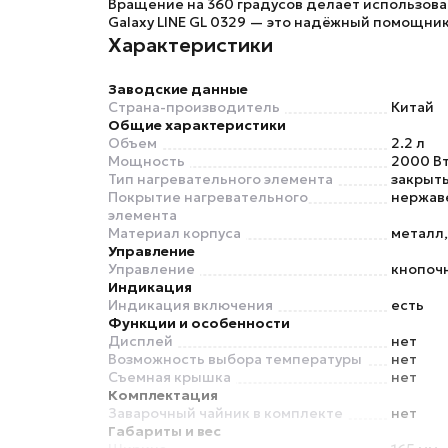
Вращение на 360 градусов делает использова
Galaxy LINE GL 0329
— это надёжный помощник, 
Характеристики
Заводские данные
Страна-производитель
Китай
Общие характеристики
Объем
2.2 л
Мощность
2000 В
Тип нагревательного элемента
закрыт
Покрытие нагревательного
нержав
элемента
Материал корпуса
металл,
Управление
Управление
кнопоч
Индикация
Индикация включения
есть
Функции и особенности
Дисплей
нет
Возможность выбора температуры
нет
Съемная крышка
нет
Комплектация
Заварочный чайник в комплекте
нет
Габариты и вес