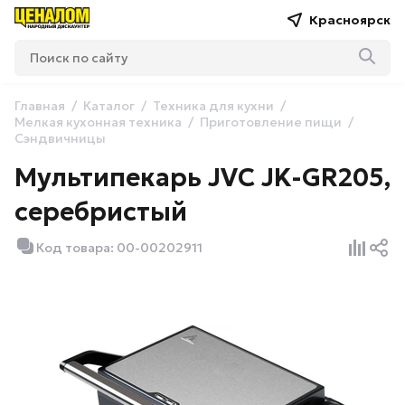
Красноярск
Главная
Каталог
Техника для кухни
Мелкая кухонная техника
Приготовление пищи
Сэндвичницы
Мультипекарь JVC JK-GR205,
серебристый
Код товара: 00-00202911