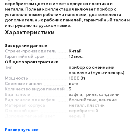
серебристом цвете и имеет корпус из пластика и
металла. Полная комплектация включает прибор с
установленными рабочими панелями, два комплекта
дополнительных рабочих панелей, гарантийный талон и
инструкцию на русском языке.
Характеристики
Заводские данные
Страна-производитель
Китай
Гарантийный срок
12 мес.
Общие характеристики
Тип
прибор со сменными
панелями (мультипекарь)
Мощность
1000 Вт
Съемные панели
есть
Количество видов панелей
3
Вид панели
вафли, гриль, сэндвичи
Вид панели для вафель
бельгийские, венские
Материал корпуса
металл, пластик
Основной цвет
серебристый
Дополнительный цвет
черный
Функции и особенности
Регулировка температуры
есть
Развернуть все
Таймер
нет