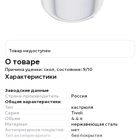
Товар недоступен
О товаре
Причина уценки: скол, состояние: 9/10
Характеристики
Заводские данные
Страна-производитель
Россия
Общие характеристики
Тип
кастрюля
Серия
Tivoli
Объем
4.4 л
Материал
нержавеющая сталь
Антипригарное покрытие
нет
Тип антипригарного
без покрытия