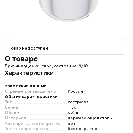
Товар недоступен
О товаре
Причина уценки: скол, состояние: 9/10
Характеристики
Заводские данные
Страна-производитель
Россия
Общие характеристики
Тип
кастрюля
Серия
Tivoli
Объем
4.4 л
Материал
нержавеющая сталь
Антипригарное покрытие
нет
Тип антипригарного
без покрытия