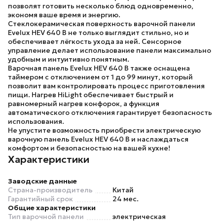
позволят готовить несколько блюд одновременно,
экономя ваше время и энергию.
Стеклокерамическая поверхность варочной панели
Evelux HEV 640 B не только выглядит стильно, но и
обеспечивает лёгкость ухода за ней. Сенсорное
управление делает использование панели максимально
удобным и интуитивно понятным.
Варочная панель Evelux HEV 640 B также оснащена
таймером с отключением от 1 до 99 минут, который
позволит вам контролировать процесс приготовления
пищи. Нагрев HiLight обеспечивает быстрый и
равномерный нагрев конфорок, а функция
автоматического отключения гарантирует безопасность
использования.
Не упустите возможность приобрести электрическую
варочную панель
Evelux HEV 640 B
и наслаждаться
комфортом и безопасностью на вашей кухне!
Характеристики
Заводские данные
Страна-производитель
Китай
Гарантийный срок
24 мес.
Общие характеристики
Тип варочной панели
электрическая