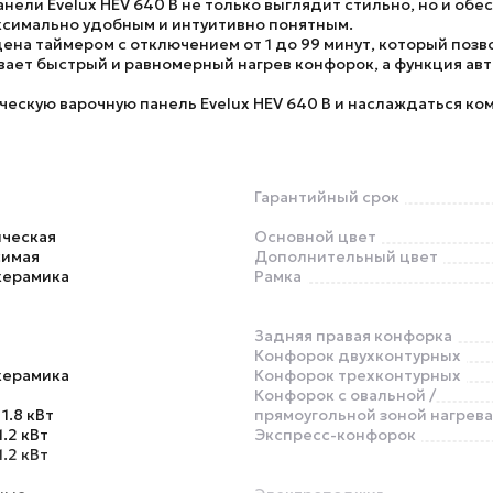
ели Evelux HEV 640 B не только выглядит стильно, но и обес
ксимально удобным и интуитивно понятным.
щена таймером с отключением от 1 до 99 минут, который поз
ивает быстрый и равномерный нагрев конфорок, а функция ав
ическую варочную панель
Evelux HEV 640 B
и наслаждаться ком
Гарантийный срок
ическая
Основной цвет
симая
Дополнительный цвет
керамика
Рамка
Задняя правая конфорка
Конфорок двухконтурных
керамика
Конфорок трехконтурных
Конфорок с овальной /
1.8 кВт
прямоугольной зоной нагрева
1.2 кВт
Экспресс-конфорок
1.2 кВт