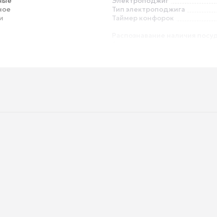
ные
Электроподжиг
ное
Тип электроподжига
и
Таймер конфорок
Распознавание наличия посу
Автоматика закипания
Кнопка блокировки панели (
от детей)
без вилки
Высота встраивания
Высота
Вес
Высота упаковки
Вес в упаковке