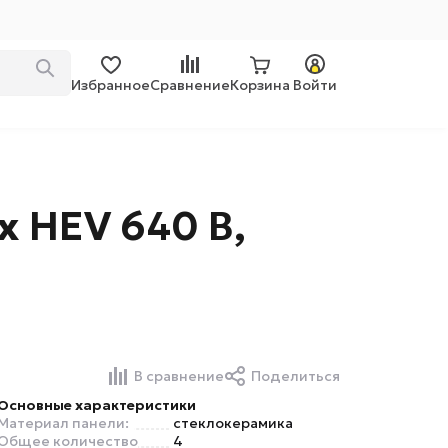
Избранное
Сравнение
Корзина
Войти
x HEV 640 B,
В сравнение
Поделиться
Основные характеристики
Материал панели:
стеклокерамика
Общее количество
4