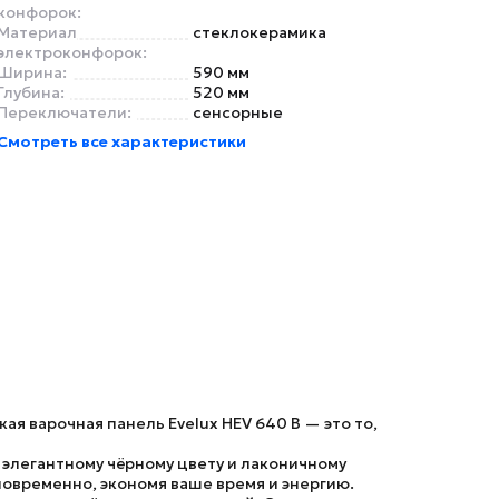
конфорок:
Материал
стеклокерамика
электроконфорок:
Ширина:
590 мм
Глубина:
520 мм
Переключатели:
сенсорные
Смотреть все характеристики
я варочная панель Evelux HEV 640 B — это то,
 элегантному чёрному цвету и лаконичному
новременно, экономя ваше время и энергию.