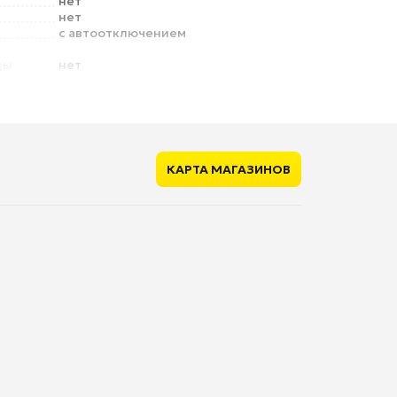
нет
нет
с автоотключением
ды
нет
нет
защита
есть
КАРТА МАГАЗИНОВ
46 мм
50 мм
7.65 кг
11.5 см
9.2 кг