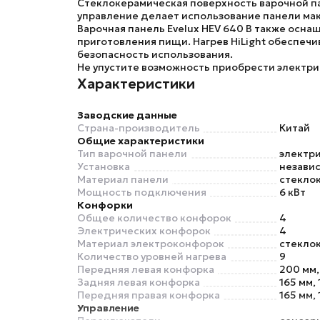
Стеклокерамическая поверхность варочной пан
управление делает использование панели ма
Варочная панель Evelux HEV 640 B также осна
приготовления пищи. Нагрев HiLight обеспеч
безопасность использования.
Не упустите возможность приобрести электр
Характеристики
Заводские данные
Страна-производитель
Китай
Общие характеристики
Тип варочной панели
электр
Установка
незави
Материал панели
стекло
Мощность подключения
6 кВт
Конфорки
Общее количество конфорок
4
Электрических конфорок
4
Материал электроконфорок
стекло
Количество уровней нагрева
9
Передняя левая конфорка
200 мм, 
Задняя левая конфорка
165 мм, 
Передняя правая конфорка
165 мм, 
Управление