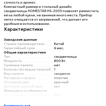
сочность и аромат.
Компактный размер и стильный дизайн
сэндвичницы
HOMESTAR HS-2003
позволят разместить
её на любой кухне, не занимая много места. Прибор
легко очищается от загрязнений, что делает его
удобным в использовании.
Характеристики
Заводские данные
Страна-производитель
Китай
Гарантийный срок
6 мес.
Общие характеристики
Тип
сэндвичница
Мощность
800 Вт
Съемные панели
нет
Количество видов панелей
1
Вид панели
сэндвичи
Материал корпуса
пластик
Основной цвет
красный
Дополнительный цвет
нет
Функции и особенности
Регулировка температуры
нет
Таймер
нет
Антипригарное покрытие
есть
Развернуть все