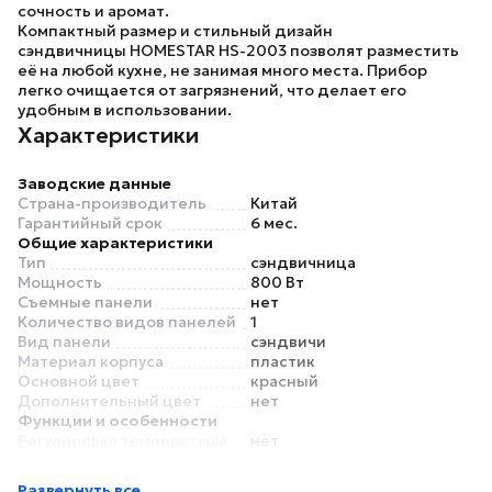
сочность и аромат.
Компактный размер и стильный дизайн
сэндвичницы
HOMESTAR HS-2003
позволят разместить
её на любой кухне, не занимая много места. Прибор
легко очищается от загрязнений, что делает его
удобным в использовании.
Характеристики
Заводские данные
Страна-производитель
Китай
Гарантийный срок
6 мес.
Общие характеристики
Тип
сэндвичница
Мощность
800 Вт
Съемные панели
нет
Количество видов панелей
1
Вид панели
сэндвичи
Материал корпуса
пластик
Основной цвет
красный
Дополнительный цвет
нет
Функции и особенности
Регулировка температуры
нет
Таймер
нет
Антипригарное покрытие
есть
Развернуть все