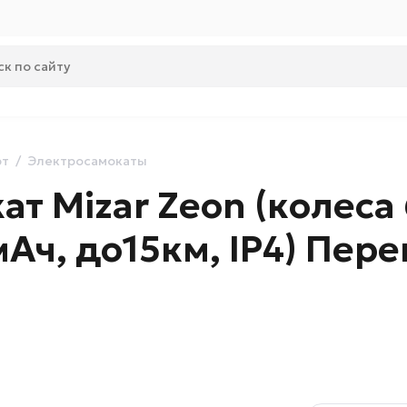
рт
Электросамокаты
ат Mizar Zeon (колеса 6
Ач, до15км, IP4) Пере