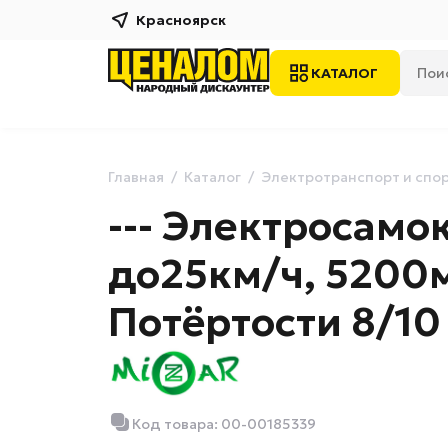
Красноярск
КАТАЛОГ
Главная
Каталог
Электротранспорт и спо
--- Электросамок
до25км/ч, 5200м
Потёртости 8/10
Код товара: 00-00185339