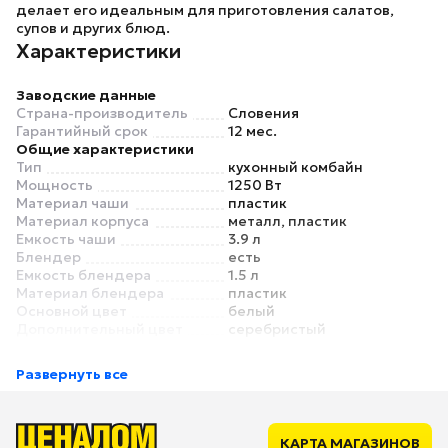
делает его идеальным для приготовления салатов,
супов и других блюд.
Характеристики
Заводские данные
Страна-производитель
Словения
Гарантийный срок
12 мес.
Общие характеристики
Тип
кухонный комбайн
Мощность
1250 Вт
Материал чаши
пластик
Материал корпуса
металл, пластик
Емкость чаши
3.9 л
Блендер
есть
Емкость блендера
1.5 л
Материал блендера
пластик
Основной цвет
белый
Дополнительный цвет
серебристый
Управление
Управление
поворотный механизм
Развернуть все
Дисплей
нет
Режимы
Количество скоростей
7
Импульсный режим
есть
КАРТА МАГАЗИНОВ