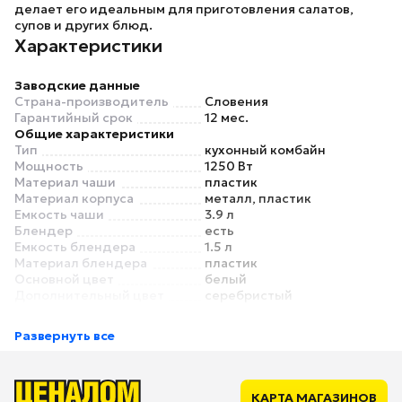
делает его идеальным для приготовления салатов,
супов и других блюд.
Характеристики
Заводские данные
Страна-производитель
Словения
Гарантийный срок
12 мес.
Общие характеристики
Тип
кухонный комбайн
Мощность
1250 Вт
Материал чаши
пластик
Материал корпуса
металл, пластик
Емкость чаши
3.9 л
Блендер
есть
Емкость блендера
1.5 л
Материал блендера
пластик
Основной цвет
белый
Дополнительный цвет
серебристый
Управление
Управление
поворотный механизм
Развернуть все
Дисплей
нет
Режимы
Количество скоростей
7
Импульсный режим
есть
КАРТА МАГАЗИНОВ