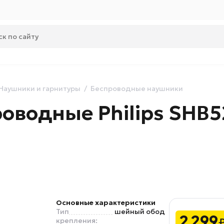
Наушники и гарнитуры
Беспроводные наушники
оводные Philips SHB
Основные характеристики
Тип
шейный обод
2 299
крепления: