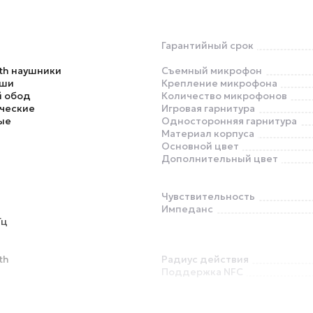
Гарантийный срок
th наушники
Съемный микрофон
ыши
Крепление микрофона
 обод
Количество микрофонов
ческие
Игровая гарнитура
ые
Односторонняя гарнитура
Материал корпуса
Основной цвет
Дополнительный цвет
Чувствительность
Импеданс
Гц
th
Радиус действия
Поддержка NFC
Прозрачный режим (Talk Thro