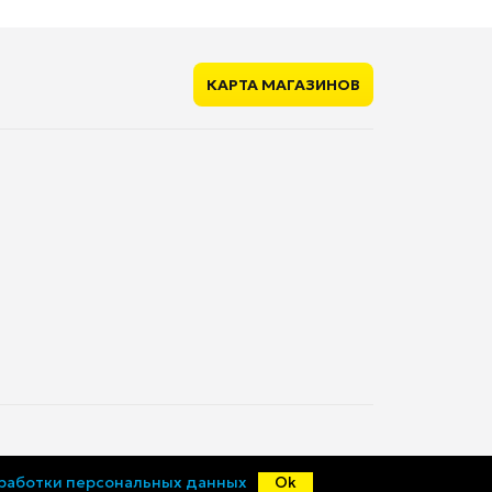
нет
КАРТА МАГАЗИНОВ
нет
нет
нет
2 ч
нет
рядки
нет
© «Ценалом», 2015-2026
бработки персональных данных
Ok