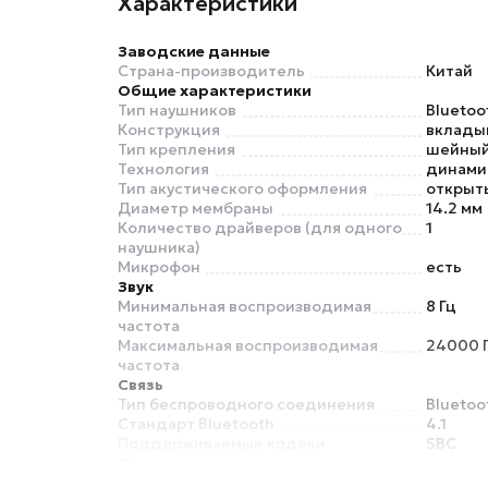
Характеристики
Заводские данные
Страна-производитель
Китай
Общие характеристики
Тип наушников
Bluetoo
Конструкция
вклад
Тип крепления
шейный
Технология
динами
Тип акустического оформления
открыт
Диаметр мембраны
14.2 мм
Количество драйверов (для одного
1
наушника)
Микрофон
есть
Звук
Минимальная воспроизводимая
8 Гц
частота
Максимальная воспроизводимая
24000 
частота
Связь
Тип беспроводного соединения
Bluetoo
Стандарт Bluetooth
4.1
Поддерживаемые кодеки
SBC
Функции
Регулировка громкости
есть