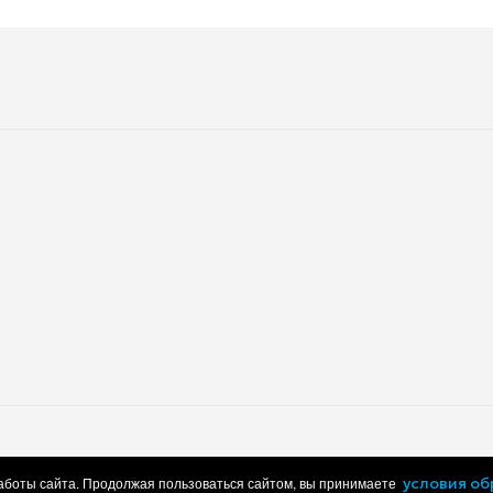
Управление со смартфона
Детский дизайн
Возможность проводного
подключения
ч
Время работы с включенным
USB
режимом активного
шумоподавления
Время зарядки
Поддержка быстрой зарядки
Поддержка беспроводной за
работки персональных данных
Пользовательское соглашение
работы сайта. Продолжая пользоваться сайтом, вы принимаете
условия о