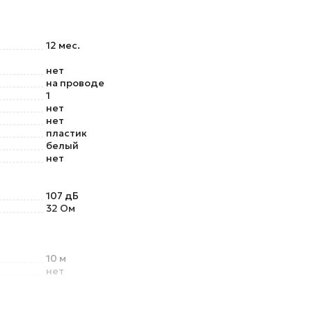
12 мес.
нет
на проводе
1
нет
нет
пластик
белый
нет
107 дБ
32 Ом
10 м
нет
ugh)
нет