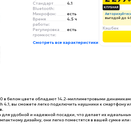
Стандарт
4.1
Bluetooth:
Микрофон:
есть
Авторизуйтес
выгодой до 4
Время
4.5 ч
работы:
Кэшбек
Регулировка
есть
громкости:
Смотреть все характеристики
00
в белом цвете обладают 14.2-миллиметровыми динамиками
 4.1, вы сможете легко подключить наушники к смартфону ил
в.
а для удобной и надежной посадки, что делает их идеальным
омпактному дизайну, они легко поместятся в вашей сумке или