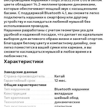
Беспроводные наушники
Philips SHB5250WT/00
в белом
цвете обладают 14.2-миллиметровыми динамиками,
которые обеспечивают мощный звук с насыщенными
басами. С поддержкой Bluetooth 4.1, вы сможете легко
подключить наушники к смартфону или другому
устройству и наслаждаться любимой музыкой без
использования проводов.
Наушники разработаны с учетом геометрии уха для
удобной и надежной посадки, что делает их идеальным
выбором для активного образа жизни и занятий спортом.
Благодаря белому цвету и компактному дизайну, они
легко поместятся в вашей сумке или кармане, и вы
сможете наслаждаться музыкой в любое время и в
любом месте.
Характеристики
Заводские данные
Страна-производитель
Китай
Гарантийный срок
12 мес.
Общие характеристики
Тип наушников
Bluetooth наушники
Конструкция
вкладыши
Тип крепления
шейный обод
Технология
динамические
Тип акустического
открытые