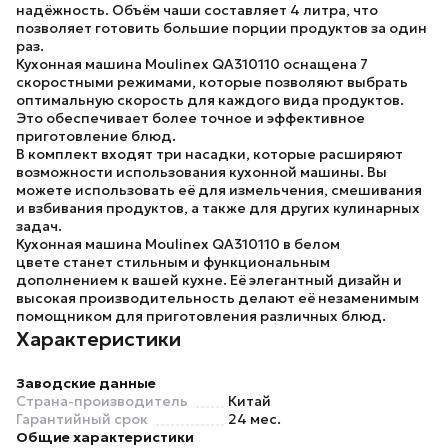
надёжность. Объём чаши составляет
4 литра
, что
позволяет готовить большие порции продуктов за один
раз.
Кухонная машина
Moulinex QA310110
оснащена
7
скоростными режимами
, которые позволяют выбрать
оптимальную скорость для каждого вида продуктов.
Это обеспечивает более точное и эффективное
приготовление блюд.
В комплект входят
три насадки
, которые расширяют
возможности использования кухонной машины. Вы
можете использовать её для измельчения, смешивания
и взбивания продуктов, а также для других кулинарных
задач.
Кухонная машина Moulinex QA310110 в белом
цвете
станет стильным и функциональным
дополнением к вашей кухне. Её элегантный дизайн и
высокая производительность делают её незаменимым
помощником для приготовления различных блюд.
Характеристики
Заводские данные
Страна-производитель
Китай
Гарантийный срок
24 мес.
Общие характеристики