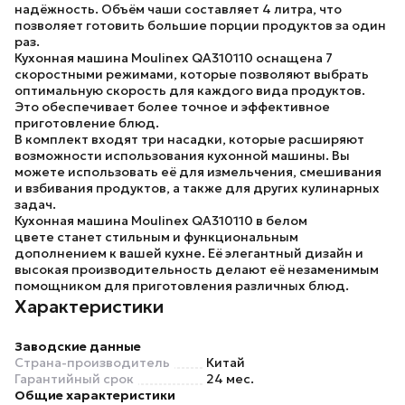
надёжность. Объём чаши составляет
4 литра
, что
позволяет готовить большие порции продуктов за один
раз.
Кухонная машина
Moulinex QA310110
оснащена
7
скоростными режимами
, которые позволяют выбрать
оптимальную скорость для каждого вида продуктов.
Это обеспечивает более точное и эффективное
приготовление блюд.
В комплект входят
три насадки
, которые расширяют
возможности использования кухонной машины. Вы
можете использовать её для измельчения, смешивания
и взбивания продуктов, а также для других кулинарных
задач.
Кухонная машина Moulinex QA310110 в белом
цвете
станет стильным и функциональным
дополнением к вашей кухне. Её элегантный дизайн и
высокая производительность делают её незаменимым
помощником для приготовления различных блюд.
Характеристики
Заводские данные
Страна-производитель
Китай
Гарантийный срок
24 мес.
Общие характеристики