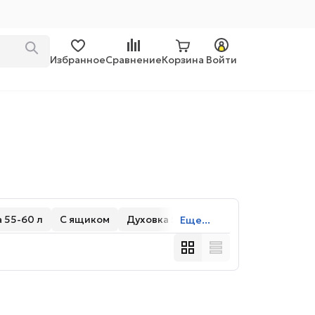
Избранное
Сравнение
Корзина
Войти
 55-60 л
С ящиком
Духовка 50-55 л
Еще...