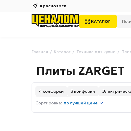
Красноярск
КАТАЛОГ
Главная
Каталог
Техника для кухни
Плит
Плиты ZARGET
4 конфорки
3 конфорки
Электрическа
С конвекцией
Сортировка:
по
лучшей цене