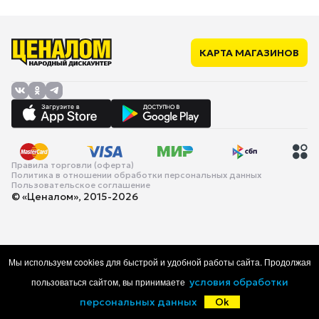
КАРТА МАГАЗИНОВ
Правила торговли (оферта)
Политика в отношении обработки персональных данных
Пользовательское соглашение
© «Ценалом», 2015-2026
Мы используем cookies для быстрой и удобной работы сайта. Продолжая
пользоваться сайтом, вы принимаете
условия обработки
персональных данных
Ok
Главная
Каталог
Корзина
Избранное
Войти