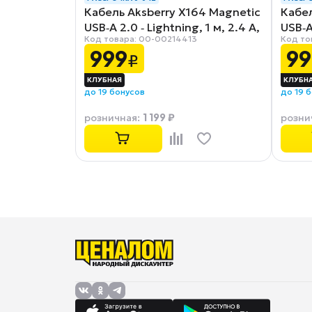
Кабель Aksberry X164 Magnetic
Кабел
USB‑A 2.0 ‑ Lightning, 1 м, 2.4 А,
USB‑A 
Код товара: 00-00214413
Код то
серый
черн
999
99
₽
до 19 бонусов
до 19 
1 199 ₽
розничная
:
розни