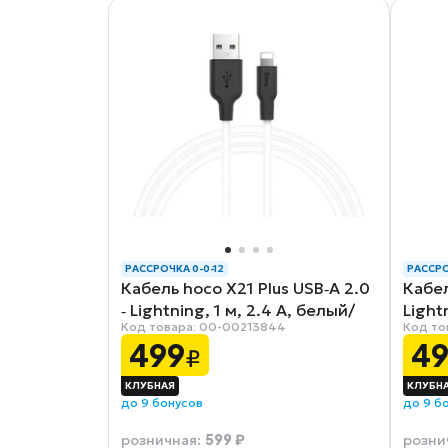
РАССРОЧКА 0-0-12
РАССРО
Кабель hoco X21 Plus USB‑A 2.0
Кабел
‑ Lightning, 1 м, 2.4 А, белый/
Light
Код товара: 00-00213844
Код то
черный
499
4
₽
до 9 бонусов
до 9 б
599 ₽
розничная
:
розни