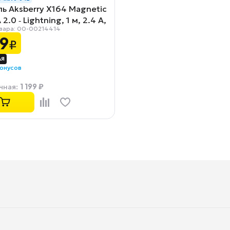
ь Aksberry X164 Magnetic
2.0 ‑ Lightning, 1 м, 2.4 А,
вара: 00-00214414
ый
9
₽
бонусов
1 199 ₽
чная
: