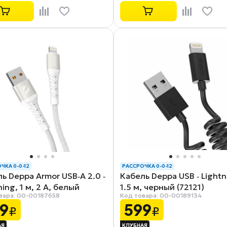
ЧКА 0-0-12
РАССРОЧКА 0-0-12
ь Deppa Armor USB‑A 2.0 ‑
Кабель Deppa USB ‑ Lightn
ning, 1 м, 2 А, белый
1.5 м, черный (72121)
вара: 00-00187658
Код товара: 00-00189134
9)
9
599
₽
₽