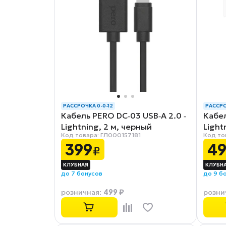
РАССРОЧКА 0-0-12
РАССРО
Кабель PERO DC‑03 USB‑A 2.0 ‑
Кабел
Lightning, 2 м, черный
Light
Код товара: ГЛ000157181
Код то
(7222
399
4
₽
до 7 бонусов
до 9 б
499 ₽
розничная
:
розни