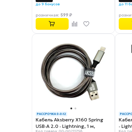
до 9 бонусов
до 11 
599 ₽
розничная
:
розни
РАССРОЧКА 0-0-12
РАССРО
Кабель Aksberry X160 Spring
Кабе
USB‑A 2.0 ‑ Lightning, 1 м,
‑ Lig
Код товара: 00-00211756
Код то