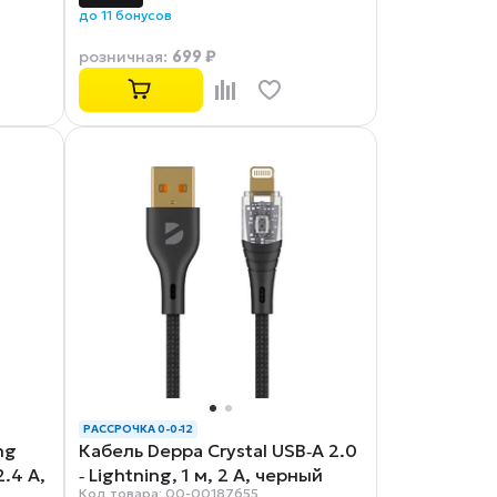
до 11 бонусов
699 ₽
розничная
:
РАССРОЧКА 0-0-12
ng
Кабель Deppa Crystal USB‑A 2.0
2.4 А,
‑ Lightning, 1 м, 2 А, черный
Код товара: 00-00187655