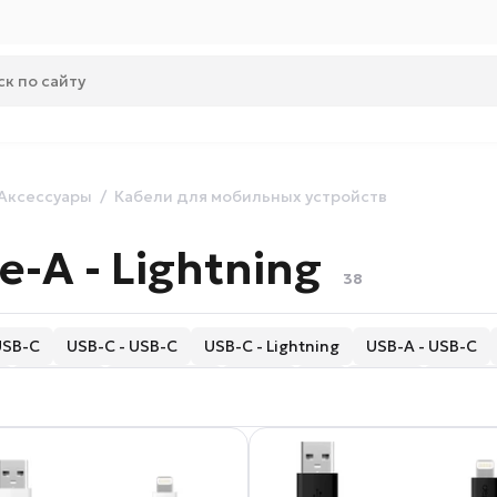
Аксессуары
Кабели для мобильных устройств
-A - Lightning
38
USB-C
USB-C - USB-C
USB-C - Lightning
USB-A - USB-C
Круглые
Магнитные
До 1 м
3 м
Витые
С LED-
ПВХ
Стальные
Переходники