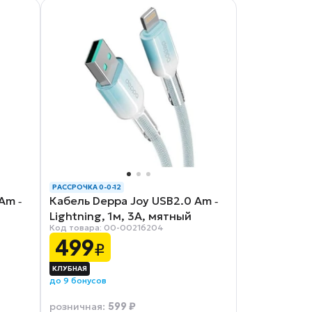
РАССРОЧКА 0-0-12
Am ‑
Кабель Deppa Joy USB2.0 Am ‑
й
Lightning, 1м, 3A, мятный
Код товара: 00-00216204
499
₽
до 9 бонусов
599 ₽
розничная
: