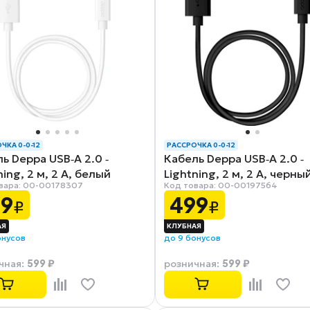
ЧКА 0-0-12
РАССРОЧКА 0-0-12
ь Deppa USB‑A 2.0 ‑
Кабель Deppa USB‑A 2.0 ‑
ning, 2 м, 2 А, белый
Lightning, 2 м, 2 А, черны
вара: 00-00178307
Код товара: 00-00197564
3)
(72224)
99
499
₽
₽
онусов
до 9 бонусов
599 ₽
599 ₽
чная
:
розничная
: