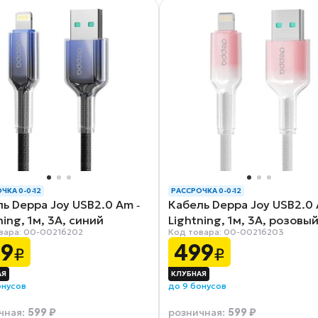
ЧКА 0-0-12
РАССРОЧКА 0-0-12
ь Deppa Joy USB2.0 Am ‑
Кабель Deppa Joy USB2.0 
ning, 1м, 3A, синий
Lightning, 1м, 3A, розовы
вара: 00-00216202
Код товара: 00-00216203
99
499
₽
₽
онусов
до 9 бонусов
599 ₽
599 ₽
чная
:
розничная
: