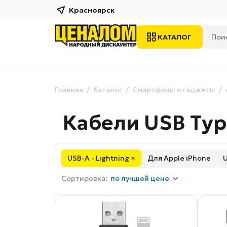
Красноярск
КАТАЛОГ
Главная
Каталог
Смартфоны и гаджеты
Кабели USB Type
USB-A - Lightning ×
Для Apple iPhone
micro USB
Lightning
USB-A - micro USB
Сортировка:
по
лучшей цене
Нейлоновые
Силиконовые
Плоские