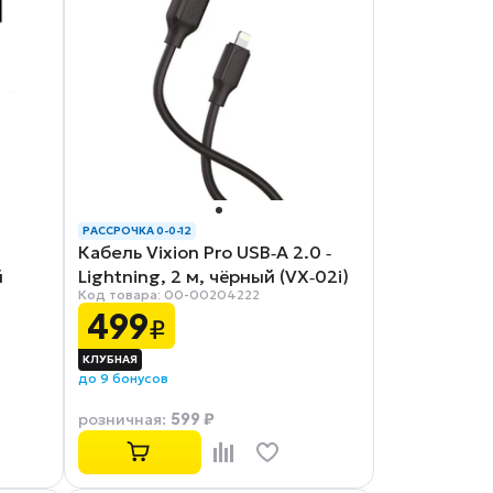
РАССРОЧКА 0-0-12
Кабель Vixion Pro USB‑A 2.0 ‑
й
Lightning, 2 м, чёрный (VX‑02i)
Код товара: 00-00204222
499
₽
до 9 бонусов
599 ₽
розничная
: