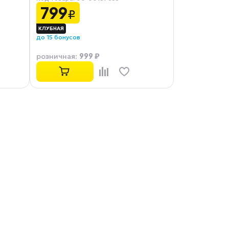
(72501)
799
₽
до 15 бонусов
999 ₽
розничная
: