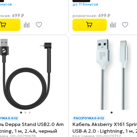
бонусов
до 11 бонусов
699 ₽
699 ₽
чная
:
розничная
:
ЧКА 0-0-12
РАССРОЧКА 0-0-12
ль Deppa Stand USB2.0 Am
Кабель Aksberry X161 Spri
htning, 1 м, 2.4A, черный
USB‑A 2.0 ‑ Lightning, 1 м, 
вара: 00-00215978
Код товара: 00-00211757