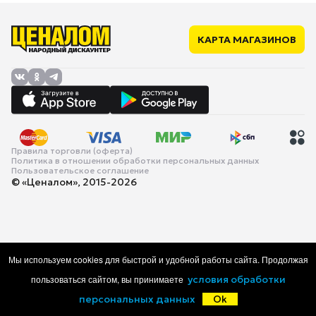
КАРТА МАГАЗИНОВ
Правила торговли (оферта)
Политика в отношении обработки персональных данных
Пользовательское соглашение
© «Ценалом», 2015-2026
Мы используем cookies для быстрой и удобной работы сайта. Продолжая
пользоваться сайтом, вы принимаете
условия обработки
персональных данных
Ok
Главная
Каталог
Корзина
Избранное
Войти