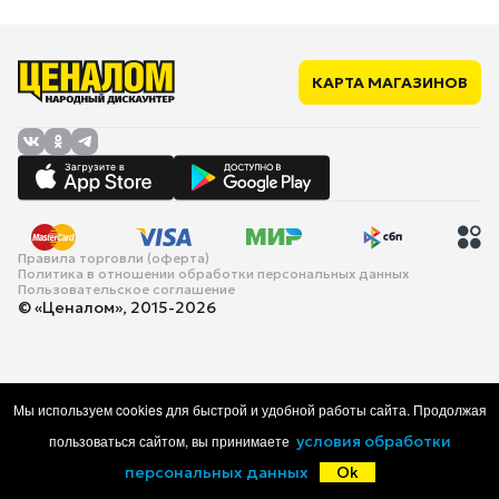
КАРТА МАГАЗИНОВ
Правила торговли (оферта)
Политика в отношении обработки персональных данных
Пользовательское соглашение
© «Ценалом», 2015-2026
Мы используем cookies для быстрой и удобной работы сайта. Продолжая
пользоваться сайтом, вы принимаете
условия обработки
персональных данных
Ok
Главная
Каталог
Корзина
Избранное
Войти