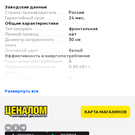
Заводские данные
Страна-производитель
Россия
Гарантийный срок
24 мес.
Общие характеристики
Тип загрузки
фронтальная
Прямой привод
нет
Диаметр загрузочного
30 см
люка
Основной цвет
белый
Эффективность и энергопотребление
Класс энергопотребления
A
Энергопотребление за
0.85 кВт∙ч
цикл
Класс стирки
A
Класс отжима
C
Расход воды за стирку
45 л
Развернуть все
Управление
Управление
поворотный механизм,
кнопочное
Дисплей
нет
КАРТА МАГАЗИНОВ
Управление со смартфона
нет
Индикация
Звуковой сигнал окончания
нет
стирки