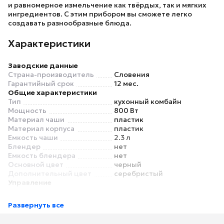
и равномерное измельчение как твёрдых, так и мягких
ингредиентов. С этим прибором вы сможете легко
создавать разнообразные блюда.
Характеристики
Заводские данные
Страна-производитель
Словения
Гарантийный срок
12 мес.
Общие характеристики
Тип
кухонный комбайн
Мощность
800 Вт
Материал чаши
пластик
Материал корпуса
пластик
Емкость чаши
2.3 л
Блендер
нет
Емкость блендера
нет
Основной цвет
черный
Дополнительный цвет
серебристый
Управление
Управление
поворотный механизм
Дисплей
нет
Развернуть все
Режимы
Количество скоростей
2