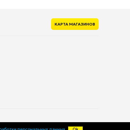
нет
КАРТА МАГАЗИНОВ
344 мм
© «Ценалом», 2015-2026
бработки персональных данных
Ok