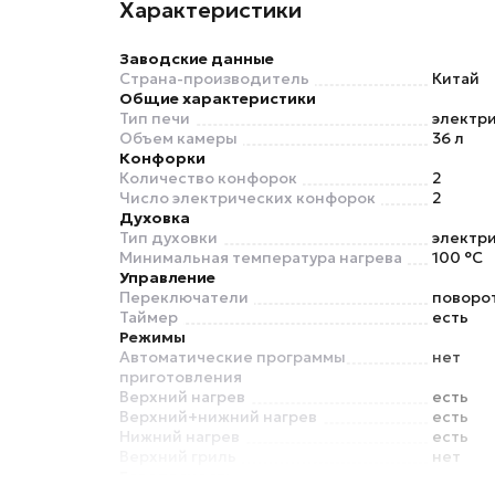
Характеристики
Заводские данные
Страна-производитель
Китай
Общие характеристики
Тип печи
электр
Объем камеры
36 л
Конфорки
Количество конфорок
2
Число электрических конфорок
2
Духовка
Тип духовки
электр
Минимальная температура нагрева
100 °C
Управление
Переключатели
поворо
Таймер
есть
Режимы
Автоматические программы
нет
приготовления
Верхний нагрев
есть
Верхний+нижний нагрев
есть
Нижний нагрев
есть
Верхний гриль
нет
Безопасность