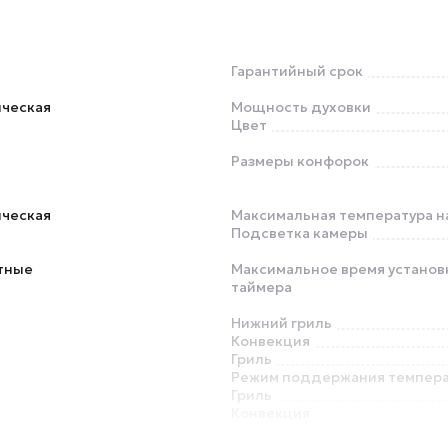
Гарантийный срок
ическая
Мощность духовки
Цвет
Размеры конфорок
ическая
Максимальная температура н
Подсветка камеры
тные
Максимальное время установ
таймера
Нижний гриль
Конвекция
Гриль
Режим поддержания темпер
Гриль
Конвекция