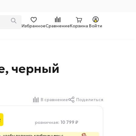
Избранное
Сравнение
Корзина
Войти
e, черный
В сравнение
Поделиться
₽
10 799 ₽
розничная
:
ь
, чтобы получить клубные цены с