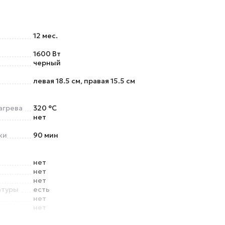
12 мес.
1600 Вт
черный
левая 18.5 см, правая 15.5 см
агрева
320 °C
нет
ки
90 мин
нет
нет
нет
атуры
есть
нет
нет