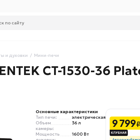
ы и духовки
Мини-печи
NTEK CT-1530-36 Plat
Основные характеристики
Тип печи:
электрическая
9 799
Объем
36 л
камеры:
Мощность
1600 Вт
духовки:
Авторизуйтес