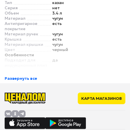
Тип
казан
Серия
нет
Объем
3.4 л
Материал
чугун
Антипригарное
есть
покрытие
Материал ручек
чугун
Крышка
есть
Материал крышки
чугун
Цвет
черный
Особенности
Подходит для
да
индукционных плит
Можно мыть в
нет
посудомоечной
Развернуть все
машине
Можно использовать
да
в духовке
Размеры
КАРТА МАГАЗИНОВ
Диаметр верха
25 см
Диаметр дна
нет
Высота стенок
9.5 см
Толщина стенок
4 мм
Толщина дна
6 мм