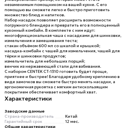
незаменимым помощником на вашей кухне. С его
помощью вы сможете легко и быстро приготовить
множество блюд и напитков.
Набор насадок позволяет расширить возможности
погружного блендера и превратить его в полноценный
кухонный комбайн. В комплекте с ним идут:
многофункциональная чаша с насадками для шинковки,
измельчения и замешивания теста;
стакан объёмом 600 мл со шкалой и крышкой;
насадка-комбайн с чашей для измельчения, чашей для
тёрки и шинковки продуктов;
измельчитель для небольших порций;
венчик из нержавеющей стали для взбивания.
С набором
CENTEK CT-1310
готовить будет проще,
приятнее и быстрее! Благодаря удобному креплению в
виде замочков вы сможете быстро менять насадки, а
эргономичная рукоятка с мягким антискользящим
покрытием обеспечивает комфортный хват.
Характеристики
Заводские данные
Страна-производитель
Китай
Гарантийный срок
12 мес.
Общие характеристики