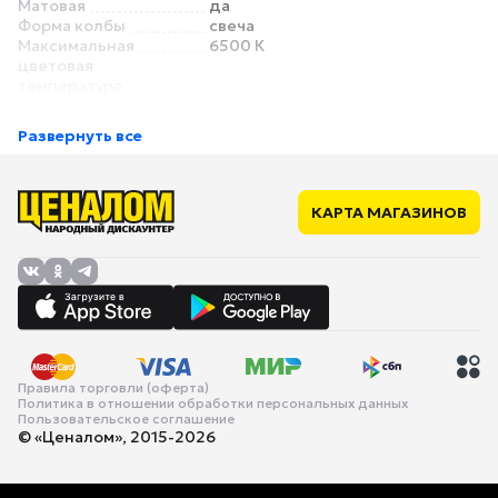
Матовая
да
Форма колбы
свеча
Максимальная
6500 К
цветовая
температура
Индекс
нет
цветопередачи
Развернуть все
Эквивалент лампы
80 Вт
накаливания
Габариты и вес
Длина
100 мм
КАРТА МАГАЗИНОВ
Правила торговли (оферта)
Политика в отношении обработки персональных данных
Пользовательское соглашение
© «Ценалом», 2015-2026