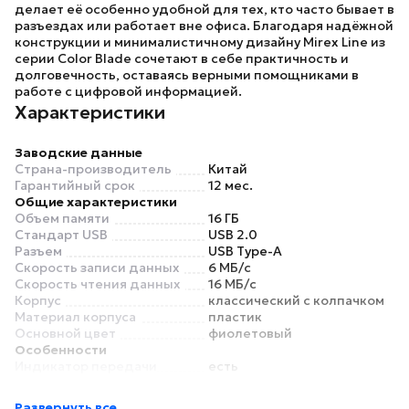
делает её особенно удобной для тех, кто часто бывает в
разъездах или работает вне офиса. Благодаря надёжной
конструкции и минималистичному дизайну
Mirex Line
из
серии Color Blade сочетают в себе практичность и
долговечность, оставаясь верными помощниками в
работе с цифровой информацией.
Характеристики
Заводские данные
Страна-производитель
Китай
Гарантийный срок
12 мес.
Общие характеристики
Объем памяти
16 ГБ
Стандарт USB
USB 2.0
Разъем
USB Type-A
Скорость записи данных
6 МБ/с
Скорость чтения данных
16 МБ/с
Корпус
классический с колпачком
Материал корпуса
пластик
Основной цвет
фиолетовый
Особенности
Индикатор передачи
есть
данных
Отверстие для крепления
есть
Развернуть все