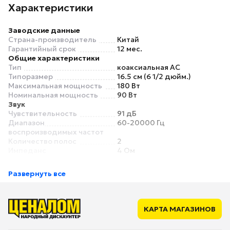
Характеристики
Заводские данные
Страна-производитель
Китай
Гарантийный срок
12 мес.
Общие характеристики
Тип
коаксиальная АС
Типоразмер
16.5 см (6 1/2 дюйм.)
Максимальная мощность
180 Вт
Номинальная мощность
90 Вт
Звук
Чувствительность
91 дБ
Диапазон
60-20000 Гц
воспроизводимых частот
Количество полос
2
Импеданс
4 Ом
Комплектация
Комплектация
документация, монтажный
Развернуть все
комплект
КАРТА МАГАЗИНОВ