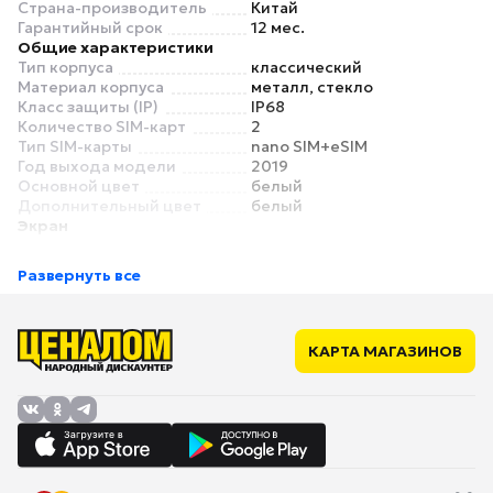
Страна-производитель
Китай
Гарантийный срок
12 мес.
Общие характеристики
Тип корпуса
классический
Материал корпуса
металл, стекло
Класс защиты (IP)
IP68
Количество SIM-карт
2
Тип SIM-карты
nano SIM+eSIM
Год выхода модели
2019
Основной цвет
белый
Дополнительный цвет
белый
Экран
Диагональ
6.1"
Соотношение сторон
19.5:9
Развернуть все
Разрешение экрана
1792x828
Число пикселей на дюйм
324
(PPI)
Тип экрана
IPS
КАРТА МАГАЗИНОВ
Частота обновления
60 Гц
экрана
Дополнительный экран
нет
Размер дополнительного
нет
экрана
Разрешение
нет
дополнительного экрана