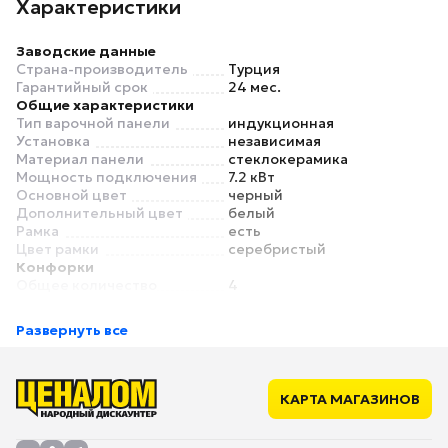
Характеристики
Заводские данные
Страна-производитель
Турция
Гарантийный срок
24 мес.
Общие характеристики
Тип варочной панели
индукционная
Установка
независимая
Материал панели
стеклокерамика
Мощность подключения
7.2 кВт
Основной цвет
черный
Дополнительный цвет
белый
Рамка
есть
Цвет рамки
серебристый
Конфорки
Общее количество
4
конфорок
Электрических конфорок
нет
Развернуть все
Материал
стеклокерамика
электроконфорок
Индукционных конфорок
4
Количество уровней
9
КАРТА МАГАЗИНОВ
нагрева
Газовых конфорок
нет
Передняя левая конфорка
180 мм, 2/Boost 2.3 кВт