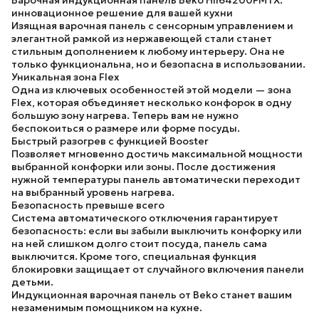
Варочная индукционная панель Beko HII64200FMTX:
инновационное решение для вашей кухни
Изящная варочная панель с сенсорным управлением и
элегантной рамкой из нержавеющей стали станет
стильным дополнением к любому интерьеру. Она не
только функциональна, но и безопасна в использовании.
Уникальная зона Flex
Одна из ключевых особенностей этой модели — зона
Flex, которая объединяет несколько конфорок в одну
большую зону нагрева. Теперь вам не нужно
беспокоиться о размере или форме посуды.
Быстрый разогрев с функцией Booster
Позволяет мгновенно достичь максимальной мощности
выбранной конфорки или зоны. После достижения
нужной температуры панель автоматически переходит
на выбранный уровень нагрева.
Безопасность превыше всего
Система автоматического отключения гарантирует
безопасность: если вы забыли выключить конфорку или
на ней слишком долго стоит посуда, панель сама
выключится. Кроме того, специальная функция
блокировки защищает от случайного включения панели
детьми.
Индукционная варочная панель от Beko станет вашим
незаменимым помощником на кухне.