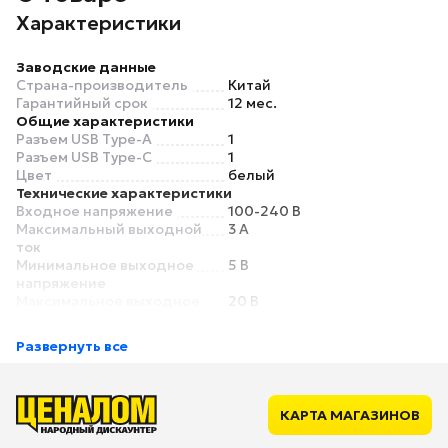
Характеристики
Заводские данные
Страна-производитель
Китай
Гарантийный срок
12 мес.
Общие характеристики
Разъем USB Type-A
1
Разъем USB Type-C
1
Цвет
белый
Технические характеристики
Входное напряжение
100-240 В
Максимальный выходной
3 А
ток
Минимальное выходное
5 В
напряжение
Максимальное выходное
20 В
напряжение
Максимальная выходная
33 Вт
Развернуть все
мощность
Выход на порт USB Type-A
5В=3A, 9В=3A, 12В=2.25A
Выход на порт USB Type-C
5В=3А, 9В=3А, 11В=3А,
12В=2.5А, 15В=2А,
КАРТА МАГАЗИНОВ
20В=1.65А
Функции