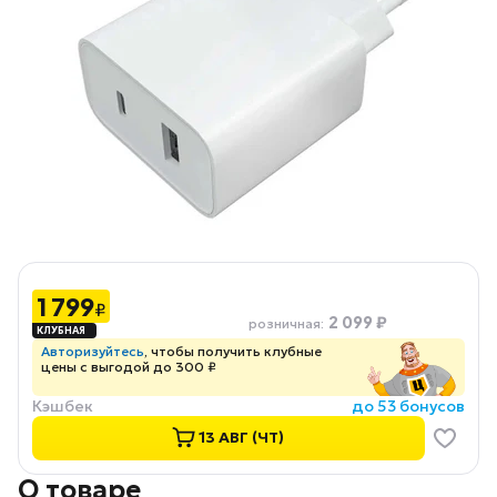
1 799
₽
2 099 ₽
розничная
:
Авторизуйтесь
, чтобы получить клубные
цены с выгодой до 300 ₽
Кэшбек
до 53 бонусов
13 АВГ (ЧТ)
О товаре