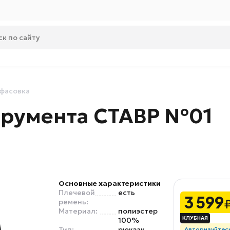
 фасовка
трумента СТАВР №01
Основные характеристики
Плечевой
есть
3 599
ремень:
Материал:
полиэстер
100%
Тип:
рюкзак
Авторизуйтес