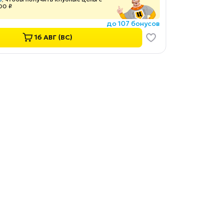
00 ₽
до 107 бонусов
16 АВГ (ВС)