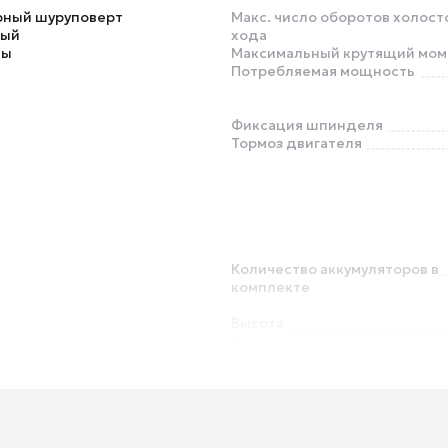
рный шуруповерт
Макс. число оборотов холост
ный
хода
ты
Максимальный крутящий мом
Потребляемая мощность
Фиксация шпинделя
Тормоз двигателя
Количество аккумуляторов в
комплекте
Высота
Вес