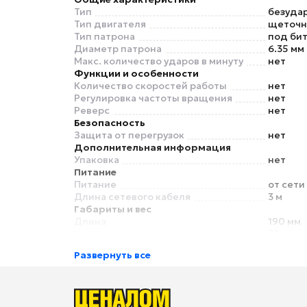
Тип
безуда
Тип двигателя
щеточ
Тип патрона
под би
Диаметр патрона
6.35 мм
Макс. количество ударов в минуту
нет
Функции и особенности
Количество скоростей работы
нет
Регулировка частоты вращения
нет
Реверс
нет
Безопасность
Защита от перегрузок
нет
Дополнительная информация
Упаковка
нет
Питание
Питание
от сети
Длина сетевого кабеля
3 м
Габариты и вес
Длина
190 мм
Ширина
72 мм
Развернуть все