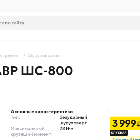
струмент
Шуруповерты
АВР ШС-800
Основные характеристики
Тип:
безударный
3 999
шуруповерт
Максимальный
28 Н·м
крутящий момент:
Авторизуйтес