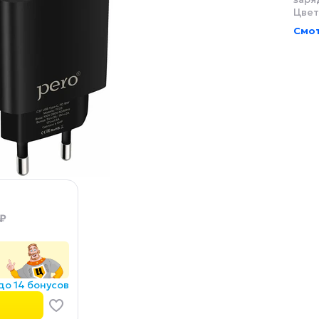
Цвет
Смот
 ₽
до 14 бонусов