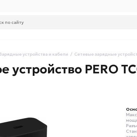
Зарядные устройства и кабели
Сетевые зарядные устройс
ое устройство PERO T
Осно
Макс
мощн
Разъ
Стан
заря