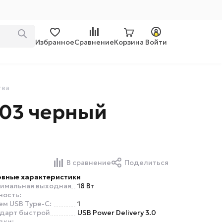
Избранное
Сравнение
Корзина
Войти
тва
C03 черный
В сравнение
Поделиться
вные характеристики
имальная выходная
18 Вт
ость:
ем USB Type-C:
1
дарт быстрой
USB Power Delivery 3.0
дки: