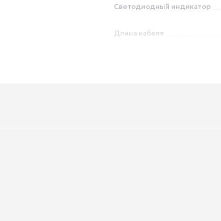
Светодиодный индикатор
Длина кабеля
Защита от перенапряжения
Защита от перегрузки
Высота