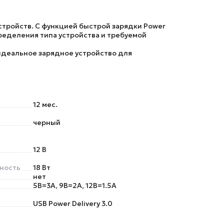
стройств. С функцией быстрой зарядки Power
пределения типа устройства и требуемой
 идеальное зарядное устройство для
12 мес.
черный
12 В
ность
18 Вт
нет
5В=3А, 9В=2А, 12В=1.5А
USB Power Delivery 3.0