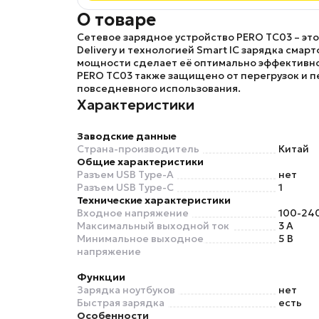
О товаре
Сетевое зарядное устройство
PERO TC03
– эт
Delivery и технологией Smart IC зарядка смар
мощности сделает её оптимально эффективн
PERO TC03
также защищено от перегрузок и п
повседневного использования.
Характеристики
Заводские данные
Страна-производитель
Китай
Общие характеристики
Разъем USB Type-A
нет
Разъем USB Type-C
1
Технические характеристики
Входное напряжение
100-240
Максимальный выходной ток
3 А
Минимальное выходное
5 В
напряжение
Функции
Зарядка ноутбуков
нет
Быстрая зарядка
есть
Особенности