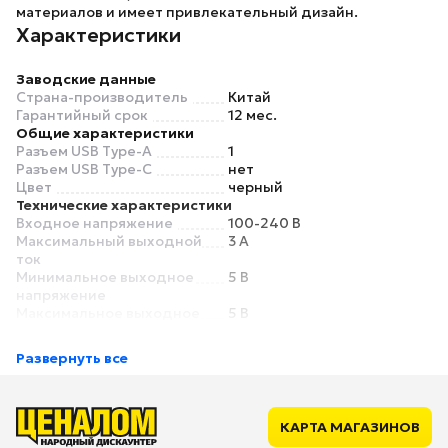
материалов и имеет привлекательный дизайн.
Характеристики
Заводские данные
Страна-производитель
Китай
Гарантийный срок
12 мес.
Общие характеристики
Разъем USB Type-A
1
Разъем USB Type-C
нет
Цвет
черный
Технические характеристики
Входное напряжение
100-240 В
Максимальный выходной
3 А
ток
Минимальное выходное
5 В
напряжение
Максимальное выходное
5 В
напряжение
Выход на порт USB Type-A
5В=3А
Развернуть все
Выход на порт USB Type-C
нет
Функции
Зарядка ноутбуков
нет
Быстрая зарядка
есть
КАРТА МАГАЗИНОВ
Стандарт быстрой
Qualcomm Quick Charge 3.0