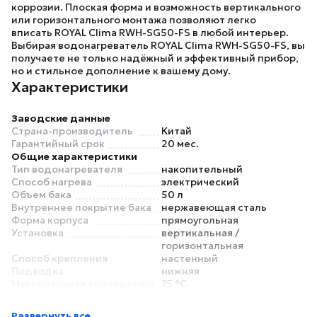
коррозии. Плоская форма и возможность вертикального
или горизонтального монтажа позволяют легко
вписать
ROYAL Clima RWH-SG50-FS
в любой интерьер.
Выбирая
водонагреватель ROYAL Clima RWH-SG50-FS
, вы
получаете не только надёжный и эффективный прибор,
но и стильное дополнение к вашему дому.
Характеристики
Заводские данные
Страна-производитель
Китай
Гарантийный срок
20 мес.
Общие характеристики
Тип водонагревателя
накопительный
Способ нагрева
электрический
Объем бака
50 л
Внутреннее покрытие бака
нержавеющая сталь
Форма корпуса
прямоугольная
Установка
вертикальная /
горизонтальная
Способ крепления
настенный
Подводка
нижняя
Максимальная температура
75 °С
нагрева воды
Время нагрева воды до
120 мин
Развернуть все